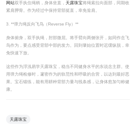
网站
双手执住绳柄，身体坐直，
天露珠宝
将绳索拉向面部，同期收
紧肩胛骨。作为经过中保持背部挺直，幸免耸肩。
3. **弹力绳反向飞鸟（Reverse Fly）**
身体俯身，双手执绳，肘部微屈。将手臂向两侧张开，如同作念飞
鸟作为，要点感受背部中部的发力。回到肇始位置时迟缓纵脱，幸
免快速下放。
这些作为浮浅易学天露珠宝，稳当不同健身水平的东说念主群。使
用弹力绳检修时，邃密作为的轨范性和呼吸的合营，以达到最好恶
果。宝石锻练，能有用耕种背部力量与线条感，让身体愈加匀称健
康。
天露珠宝