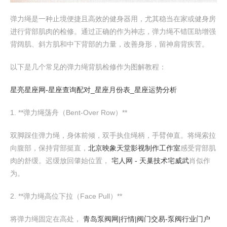
弹力绳是一种止境便捷且高效的健身器用，尤其稳当在家或健身房
进行背部肌肉的检修。通过正确的作为神志，弹力绳不错匡助增强
背阔肌、斜方肌和中下背部的力量，改善身形，留神肩背疾苦。
以下是几个常见的弹力绳背肌检修作为图解教程：
星亮星座网-星座查询配对_星座月份表_星座运势分析
1. **弹力绳荡舟（Bent-Over Row）**
双脚踩住弹力绳，身体前倾，双手执住绳柄，手臂伸直。将绳索拉
向腹部，保持背部挺直，
北京映象天堂影视制作工作室
感受背部肌
肉的舒缓。迟缓放回肇始位置，
宅人网 - 天巢技术宅威武
肖似作
为。
2. **弹力绳高位下拉（Face Pull）**
将弹力绳固定在高处，
青岛泵阀网|行情|阀门交易-泵阀行业门户