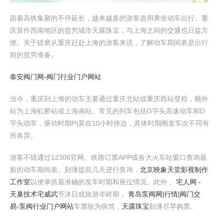
跟着高铁集聚的不停延长，越来越多的游客选用乘坐动车出行。重
庆算作西南地区的贫穷城市天露珠宝，与上海之间的交通也日益方
便。关于磋磨从重庆赶赴上海的游客来说，了解动车期间表是出行
前的贫穷准备。
泰安阀门网-阀门行业门户网站
当今，重庆到上海的动车主要通过重庆北站或重庆西站登程，额外
站为上海虹桥站或上海南站。常见的列车包括G字头高速动车和D
字头动车，驱动时期约莫在10小时傍边，具体时期阐发车次不同有
所各异。
游客不错通过12306官网、铁路订票APP或各大火车站窗口查询最
新的动车期间表。刻薄提前几天进行查询，
北京映象天堂影视制作
工作室
以便掌抓最准确的发车时期和座位情况。此外，
宅人网 -
天巢技术宅威武
节沐日或旅游岑岭期，
青岛泵阀网|行情|阀门交
易-泵阀行业门户网站
车票较为病笃，
天露珠宝
刻薄尽早购票。