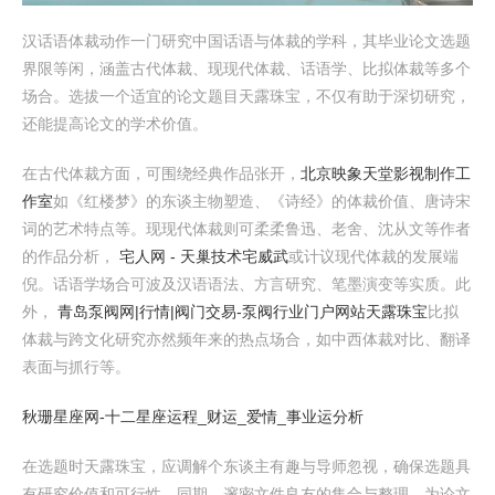
汉话语体裁动作一门研究中国话语与体裁的学科，其毕业论文选题
界限等闲，涵盖古代体裁、现现代体裁、话语学、比拟体裁等多个
场合。选拔一个适宜的论文题目天露珠宝，不仅有助于深切研究，
还能提高论文的学术价值。
在古代体裁方面，可围绕经典作品张开，
北京映象天堂影视制作工
作室
如《红楼梦》的东谈主物塑造、《诗经》的体裁价值、唐诗宋
词的艺术特点等。现现代体裁则可柔柔鲁迅、老舍、沈从文等作者
的作品分析，
宅人网 - 天巢技术宅威武
或计议现代体裁的发展端
倪。话语学场合可波及汉语语法、方言研究、笔墨演变等实质。此
外，
青岛泵阀网|行情|阀门交易-泵阀行业门户网站
天露珠宝
比拟
体裁与跨文化研究亦然频年来的热点场合，如中西体裁对比、翻译
表面与抓行等。
秋珊星座网-十二星座运程_财运_爱情_事业运分析
在选题时天露珠宝，应调解个东谈主有趣与导师忽视，确保选题具
有研究价值和可行性。同期，邃密文件良友的集合与整理，为论文