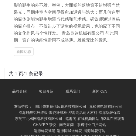
影响诞生的外不雅。举例，大面积的落地窗不错增强当然
采光，同期使室内空间显得愈加通透与浩大；而几何造型
的窗体则能为诞生增添当代感和艺术感。磋议师通过奥秘
的窗户排布，不仅进步了诞生的视觉后果，也响应了不同
的文化作风与个性抒发。 青岛良达机械有限公司 与此同
期，窗户的功能性雷同不成淡薄。雅致无比的透风、
新闻动态
共 1 页/1 条记录
品牌介绍
项目介绍
联系我们
新闻动态
友情链接：
四川奈斯德供应链科技有限公司
嘉松腾电器有限公司
澄海硅酸铝纤维板-陶瓷纤维板-澄海高温耐火材料-澄海锅炉保温
东莞市北枫网络科技有限公司
笔趣阁-在线视频网站-第2集在线观看
CHAYEP 茶悦
南充泵阀 - 泵阀行业门户网站
渭源鲜花速递-渭源同城送鲜花-渭源鲜花订购