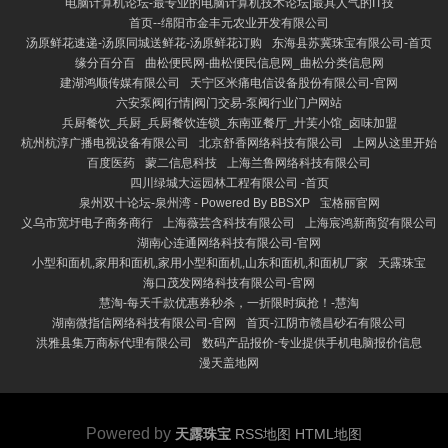
电脑计算机论坛-最专业的电脑计算机技术论坛|最具人气的IT技
首页--绵阳市金丰元农业开发有限公司
汤原鲜花速递-汤原同城送鲜花-汤原鲜花订购
东海县苏冀珠宝有限公司-首页
缘分百分百
曲松便民网-曲松便民信息网_曲松分类信息网
建湖鸿顺传媒有限公司
天宁区米痛电信设备股份有限公司-官网
六安泵阀|行情|阀门交易-泵阀行业门户网站
兵厨餐饮_兵厨_兵厨餐饮连锁_东南亚餐厅_廾芙小馆_卤味加盟
杭州杭淳广播电视设备有限公司
北京舒香网络科技有限公司
上网从这里开始
百度医药
蒙二信息科技
上海兰鲁网络科技有限公司
四川绿城大运园林工程有限公司 -首页
泉州双十论坛-泉州湾 - Powered By BBSXP
宝格丽官网
义乌市宽圩电子商务商行
上海薇芸含科技有限公司
上海宸鸿新商贸有限公司
湖南心连通网络科技有限公司-官网
小型和面机,家用和面机,家用小型和面机,山东和面机,和面机厂家
天露珠宝
海口茂发网络科技有限公司-官网
慧淘-每天千款优惠券秒杀，一折限时疯抢！-慧淘
湖南微指信网络科技有限公司-官网
首页-江阴市赣昌砂石有限公司
洪雅县集万商标代理有限公司
数码产品报价-专业提供手机电脑报价信息
漫天盖地网
Powered by
天露珠宝
RSS地图
HTML地图