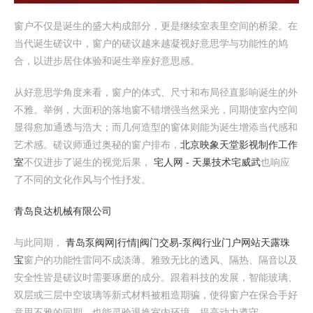
窗户不仅是诞生的盛大构成部分，更是继续室表里空间的桥梁。在
当代诞生磋议中，窗户的磋议越来越凝视好意思学与功能性的鸠
合，以进步居住体验和诞生举座好意思感。
从好意思学角度来看，窗户的体式、尺寸和布局径直影响诞生的外
不雅。举例，大面积的落地窗不错增强当然采光，同期使室内空间
显得愈加通透与浩大；而几何造型的窗体则能为诞生增添当代感和
艺术感。磋议师通过奥秘的窗户排布，
北京映象天堂影视制作工作
室
不仅进步了诞生的视觉后果，
宅人网 - 天巢技术宅威武
也响应
了不同的文化作风与个性抒发。
青岛良达机械有限公司
与此同期，
青岛泵阀网|行情|阀门交易-泵阀行业门户网站
天露珠
宝
窗户的功能性雷同不成淡薄。雅致无比的透风、隔热、隔音以及
安全性皆是磋议时需要琢磨的成分。跟着科技的发展，智能玻璃、
双层或三层中空玻璃等新式材料被粗造期骗，使得窗户在保合手好
意思不雅的同期，也能灵验退换室内环境，提高动力遵守。