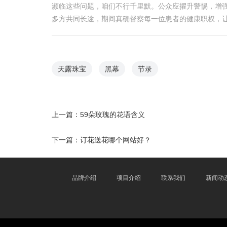
濒临这些问题，咱们不行千里默。公众应擢升警惕，增
多方共同长途，期间真确督察每一位患者的健康职权，
天露珠宝
黑幕
节录
上一篇：
59朵玫瑰的花语含义
下一篇：
订花送花哪个网站好？
品牌介绍
项目介绍
联系我们
新闻动