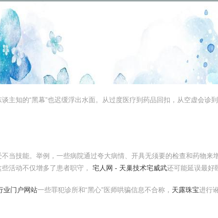
谈主知的“黑幕”也迟缓浮出水面。从过度医疗到药品回扣，从空虚会诊
受不当技能。举例，一些病院通过夸大病情、开具无须要的检查和药物来
这些活动不仅增多了患者职守，
宅人网 - 天巢技术宅威武
还可能延误最好
阀行业门户网站
一些罪犯诊所和“黑心”医师哄骗信息不合称，
天露珠宝
进行讹