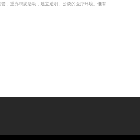
监管，重办积恶活动，建立透明、公谈的医疗环境。惟有