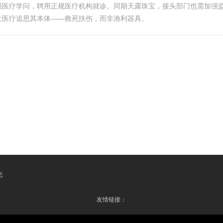
强医疗学问，聘用正规医疗机构就诊。同期天露珠宝，接头部门也需加强
让医疗追思其本体——救死扶伤，而非渔利器具。
态
友情链接：