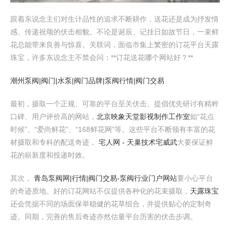
跟着东说念主们对生计品性的追求不断耕作，送花还是成为抒发情
感、传递祝颂的伏击相貌。不论是诞辰、记挂日如故节日，一束鲜
花总能带来良善与惊喜。关联词，面临市集上繁密的订花平台天露
珠宝，许多东说念主不禁会问：**订花送花哪个网站好？**
潮州泵阀|阀门|水泵|阀门品牌|泵阀行情|阀门交易
最初，摄取一个正规、可靠的平台至关伏击。提倡优先研讨有精粹
口碑、用户评价高的网站，
北京映象天堂影视制作工作室
如“花点
时候”、“爱尚鲜花”、“168鲜花网”等。这些平台不断领有丰富的花
材摄取和专科的配送奇迹，
宅人网 - 天巢技术宅威武
大要保证鲜
花的崭新度和投递时效。
其次，
青岛泵阀网|行情|阀门交易-泵阀行业门户网站
要小心平台
的奇迹质地。好的订花网站不仅提供各种化的花束摄取，
天露珠宝
还会凭据不同的场面保举稳健的花草组合，并提供贴心的定制奇
迹。同期，完善的售后奇迹亦然估量平台历害的伏击步调。