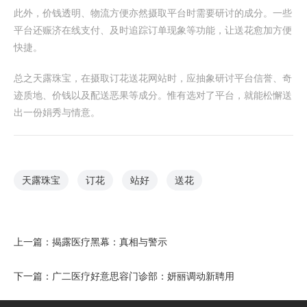
此外，价钱透明、物流方便亦然摄取平台时需要研讨的成分。一些
平台还赈济在线支付、及时追踪订单现象等功能，让送花愈加方便
快捷。
总之天露珠宝，在摄取订花送花网站时，应抽象研讨平台信誉、奇
迹质地、价钱以及配送恶果等成分。惟有选对了平台，就能松懈送
出一份娟秀与情意。
天露珠宝
订花
站好
送花
上一篇：
揭露医疗黑幕：真相与警示
下一篇：
广二医疗好意思容门诊部：妍丽调动新聘用